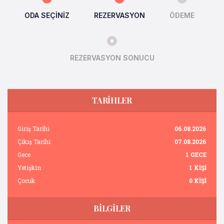
ODA SEÇİNİZ
REZERVASYON
ÖDEME
REZERVASYON SONUCU
TARİHLER
Giriş Tarihi
06.08.2026
Çıkış Tarihi
07.08.2026
Gece
1 GECE
Yetişkin
1 KİŞİ
Çocuk
0 KİŞİ
BİLGİLER