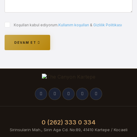
Koşulları kabul ediyorum.
Kullanım koşulları
&
Gizlilik Politikası
DEVAM ET
0 (262) 333 0 334
Sirinsularin Mah., Sirin Aga Cd. No:89, 41410 Kartepe / Kocaeli