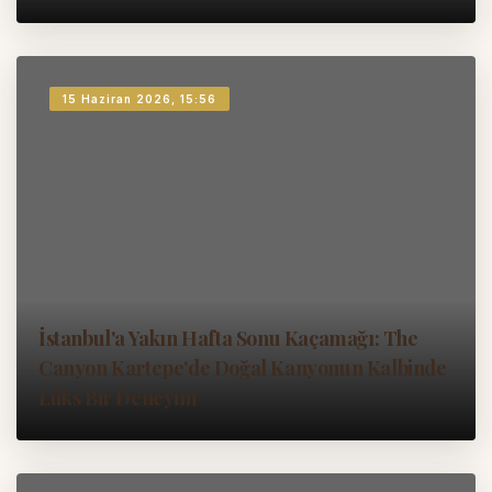
15 Haziran 2026, 15:56
İstanbul'a Yakın Hafta Sonu Kaçamağı: The
Canyon Kartepe'de Doğal Kanyonun Kalbinde
Lüks Bir Deneyim