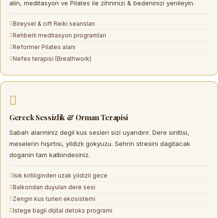
alin, meditasyon ve Pilates ile zihninizi & bedeninizi yenileyin.
Bireysel & cift Reiki seansları
Rehberli meditasyon programları
Reformer Pilates alanı
Nefes terapisi (Breathwork)
Gercek Sessizlik & Orman Terapisi
Sabah alarminiz degil
kus sesleri
sizi uyandırır. Dere siriltisi,
meselerin hışırtısı, yildizlı gokyuzu. Sehrin stresini dagitacak
doganin tam kalbindesiniz.
Isik kirliliginden uzak yildizli gece
Balkondan duyulan dere sesi
Zengin kus turleri ekosistemi
Istege bagli dijital detoks programi