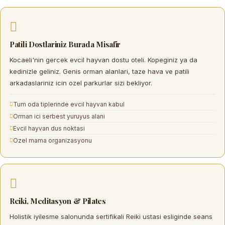
Patili Dostlariniz Burada Misafir
Kocaeli'nin gercek
evcil hayvan dostu oteli
. Kopeginiz ya da
kedinizle geliniz. Genis orman alanlari, taze hava ve patili
arkadaslariniz icin ozel parkurlar sizi bekliyor.
Tum oda tiplerinde evcil hayvan kabul
Orman ici serbest yuruyus alani
Evcil hayvan dus noktasi
Ozel mama organizasyonu
Reiki, Meditasyon & Pilates
Holistik iyilesme salonu
nda sertifikali Reiki ustasi esliginde seans