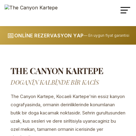
📅
ONLİNE REZERVASYON YAP
— En uygun fiyat garantisi
THE CANYON KARTEPE
DOGANIN KALBINDE BIR KACIS
The Canyon Kartepe
, Kocaeli Kartepe'nin essiz kanyon
cografyasinda, ormanin derinliklerinde konumlanan
butik bir doga kacamak noktasidir. Sehrin gurultusunden
uzak, kus sesleri ve dere siriltisiyla uyanacaginiz bu
ozel mekan, tamamen ormanin icerisinde yer