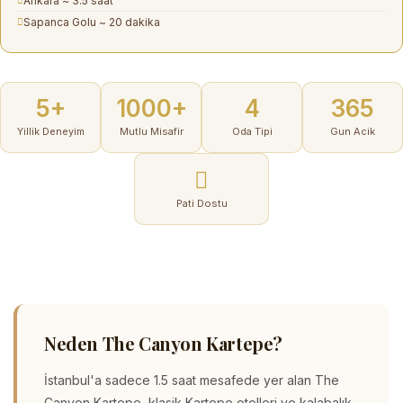
Ankara ~ 3.5 saat
Sapanca Golu ~ 20 dakika
5+
1000+
4
365
Yillik Deneyim
Mutlu Misafir
Oda Tipi
Gun Acik
Pati Dostu
Neden The Canyon Kartepe?
İstanbul'a sadece 1.5 saat mesafede yer alan
The
Canyon Kartepe
, klasik
Kartepe otelleri
ve kalabalık