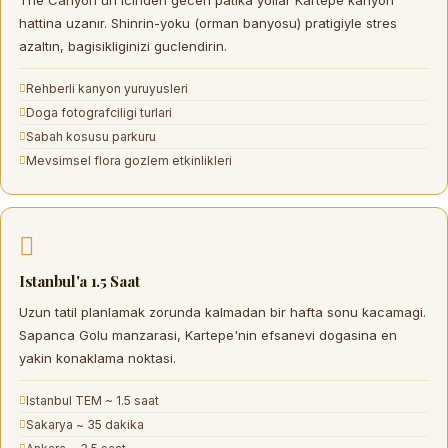
The Canyon'un icinden gecen patika yollar Kartepe kanyon
hattina uzanır.
Shinrin-yoku
(orman banyosu) pratigiyle stres
azaltın, bagisikliginizi guclendirin.
Rehberli kanyon yuruyusleri
Doga fotografciligi turlari
Sabah kosusu parkuru
Mevsimsel flora gozlem etkinlikleri
Istanbul'a 1.5 Saat
Uzun tatil planlamak zorunda kalmadan bir
hafta sonu kacamagi
.
Sapanca Golu manzarasi, Kartepe'nin efsanevi dogasina en
yakin konaklama noktasi.
Istanbul TEM ~ 1.5 saat
Sakarya ~ 35 dakika