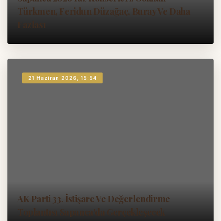
Türkmen, Feridun Düzağaç, Buray Ve Daha
Fazlası
21 Haziran 2026, 15:54
AK Parti 33. İstişare Ve Değerlendirme
Toplantısı Sapanca'da Gerçekleşecek