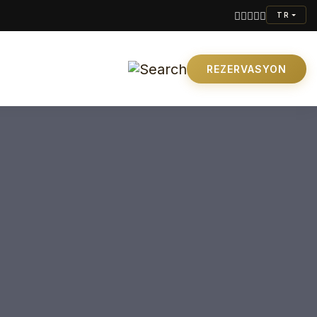
TR
REZERVASYON