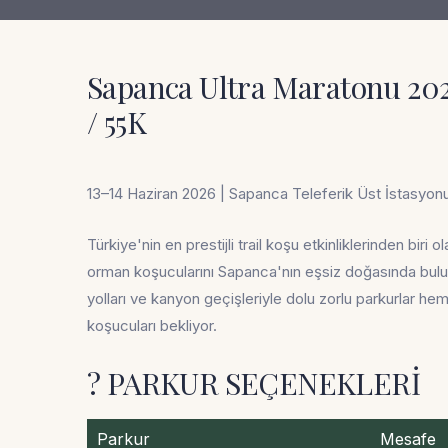
Sapanca Ultra Maratonu 2026
/ 55K
13–14 Haziran 2026 | Sapanca Teleferik Üst İstasyon
Türkiye'nin en prestijli trail koşu etkinliklerinden biri o
orman koşucularını Sapanca'nın eşsiz doğasında buluş
yolları ve kanyon geçişleriyle dolu zorlu parkurlar hem
koşucuları bekliyor.
? PARKUR SEÇENEKLERI
Parkur
Mesafe