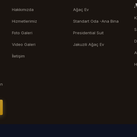
Hakkımızda
Ağaç Ev
K
Hizmetlerimiz
Standart Oda -Ana Bina
S
Foto Galeri
Presidential Suit
D
Video Galeri
Jakuzili Ağaç Ev
A
İletişim
H
in