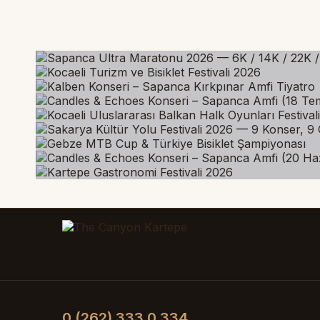
SAPANCA ULTRA MARATONU 2026 — 6K 
KOCAELI TURIZM VE BISIKLET FEST
KALBEN KONSERI – SAPANCA KIRKP
CANDLES & ECHOES KONSERI – SAP
KOCAELI ULUSLARARASI BALKAN HA
SAKARYA KÜLTÜR YOLU FESTIVALI 2
GEBZE MTB CUP & TÜRKIYE BISIKL
CANDLES & ECHOES KONSERI – SAP
KARTEPE GASTRONOMI FESTIVALI 
0 (262) 333 0 334