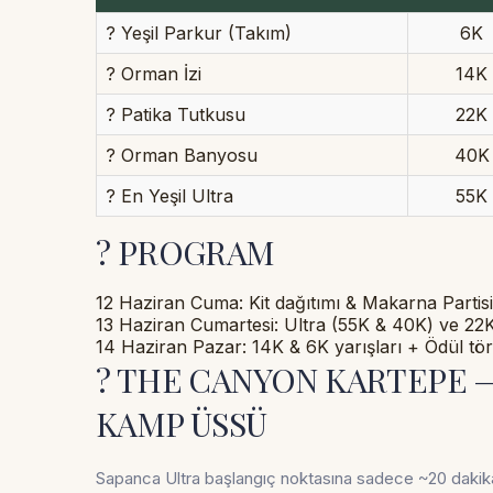
? Yeşil Parkur (Takım)
6K
? Orman İzi
14K
? Patika Tutkusu
22K
? Orman Banyosu
40K
? En Yeşil Ultra
55K
? PROGRAM
12 Haziran Cuma:
Kit dağıtımı & Makarna Partis
13 Haziran Cumartesi:
Ultra (55K & 40K) ve 22K
14 Haziran Pazar:
14K & 6K yarışları + Ödül tö
?️ THE CANYON KARTEPE
KAMP ÜSSÜ
Sapanca Ultra başlangıç noktasına sadece
~20 dakik