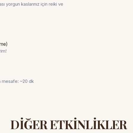
ası yorgun kaslarınız için reiki ve
eme)
rim
!
a mesafe: ~20 dk
DİĞER ETKİNLİKLER