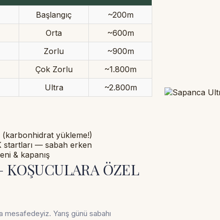
Başlangıç
~200m
Orta
~600m
Zorlu
~900m
Çok Zorlu
~1.800m
Ultra
~2.800m
i (karbonhidrat yükleme!)
 startları — sabah erken
reni & kapanış
 — KOŞUCULARA ÖZEL
a
mesafedeyiz. Yarış günü sabahı