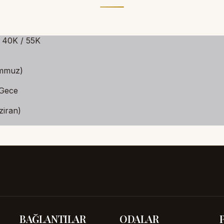
/ 14K / 22K / 40K / 55K
IVALI 2026
INAR AMFI TIYATRO
ANCA AMFI (18 TEMMUZ)
LK OYUNLARI FESTIVALI
026 — 9 KONSER, 9 GECE
ET ŞAMPIYONASI
ANCA AMFI (20 HAZIRAN)
2026
BAĞLANTILAR
ODALAR