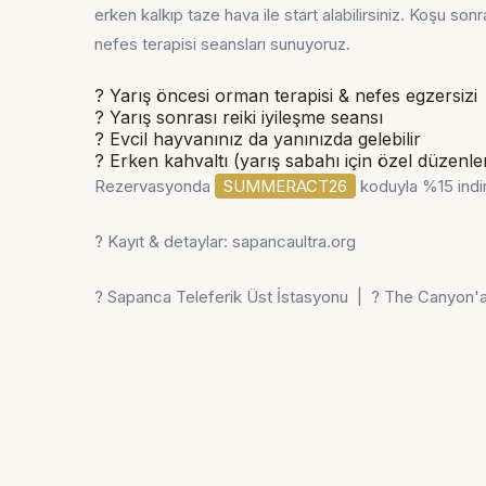
erken kalkıp taze hava ile start alabilirsiniz. Koşu sonr
nefes terapisi seansları sunuyoruz.
? Yarış öncesi orman terapisi & nefes egzersizi
? Yarış sonrası reiki iyileşme seansı
? Evcil hayvanınız da yanınızda gelebilir
? Erken kahvaltı (yarış sabahı için özel düzenl
Rezervasyonda
SUMMERACT26
koduyla
%15 indi
? Kayıt & detaylar:
sapancaultra.org
? Sapanca Teleferik Üst İstasyonu
|
? The Canyon'