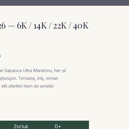
 — 6K / 14K / 22K / 40K
u
lan
Sapanca Ultra Maratonu
, her yıl
turuyor. Tırmanış, iniş, orman
 elit atletleri hem de amatör
Zorluk
D+